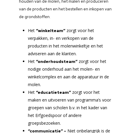
houden van de molen, het malen en produceren
Nieuws
van de producten en het bestellen en inkopen van
de grondstoffen.
Donateurs
Het
zorgt voor het
“winkelteam”
Producten
ANBI
verpakken, in- en verkopen van de
producten in het molenwinkeltje en het
Geschiedenis
Recepten
adviseren aan de klanten.
Voorbewerking
VPR Molendag
Brielse molens van ve
Het
zorgt voor het
“onderhoudsteam”
tot heden
nodige onderhoud aan het molen- en
Maalmethoden
Vrijwilligers
winkelcomplex en aan de apparatuur in de
Korte omschrijving mo
molen.
Sponsoren
Het begin van de
Het
zorgt voor het
“educatieteam”
molenstichting
Contact
maken en uitvoeren van programma’s voor
groepen van scholen b.v. in het kader van
Redenen restauratie
het Erfgoedspoor of andere
groepsbezoeken.
Niet onbelangrijk is de
“communicatie”
–